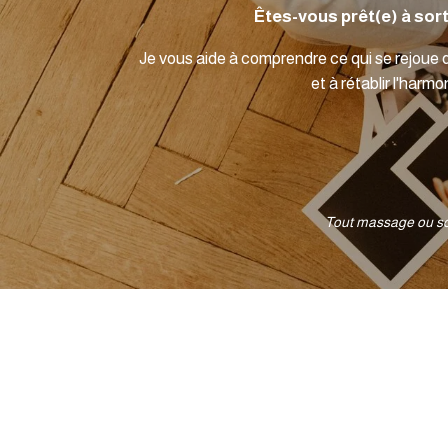
Êtes-vous prêt(e) à sor
Je vous aide à comprendre ce qui se rejoue d
et à rétablir l'harm
Tout massage ou soi