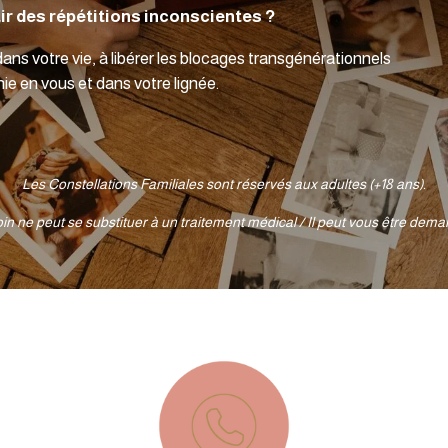
tir des répétitions inconscientes ?
ans votre vie, à libérer les blocages transgénérationnels
onie en vous et dans votre lignée.
Les Constellations Familiales sont réservés aux adultes (+18 ans).
n ne peut se substituer à un traitement médical / Il peut vous être dema