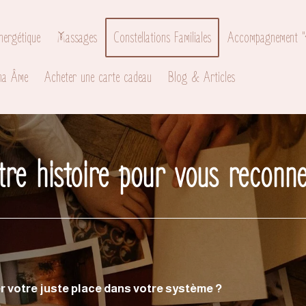
nergétique
Massages
Constellations Familiales
Accompagnement "Re
na Âme
Acheter une carte cadeau
Blog & Articles
tre histoire pour vous reconn
er votre juste place dans votre système ?