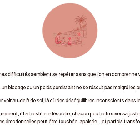
es difficultés semblent se répéter sans que l'on en comprenne vra
 un blocage ou un poids persistant ne se résout pas malgré les pr
er voir au-delà de soi, là où des déséquilibres inconscients dans 
eurement, était resté en désordre, chacun peut retrouver sa juste 
s émotionnelles peut être touchée, apaisée ... et parfois trans