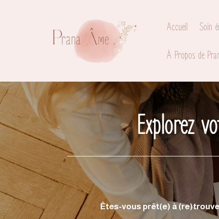
Passer
au
Accueil
Soin é
contenu
principal
À Propos de Pra
Explorez vo
Êtes-vous prêt(e) à (re)trouv